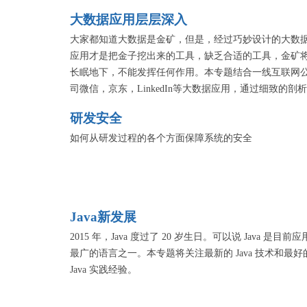
分享各公司在提高工程效率的各种最佳实践以及典型思
大数据应用层层深入
路。
大家都知道大数据是金矿，但是，经过巧妙设计的大数
应用才是把金子挖出来的工具，缺乏合适的工具，金矿
长眠地下，不能发挥任何作用。本专题结合一线互联网
司微信，京东，LinkedIn等大数据应用，通过细致的剖
包括场景，建模，结果应用，扩展等，全面展示了大数
研发安全
应用的方法论和价值，相信对于各个行业都具有极高的
鉴意义。
如何从研发过程的各个方面保障系统的安全
Java新发展
2015 年，Java 度过了 20 岁生日。可以说 Java 是目前应
最广的语言之一。本专题将关注最新的 Java 技术和最好
Java 实践经验。