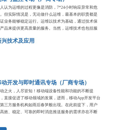
人认为运维的过程更像是消防，7*24小时响应异常和危
。但实际情况是，无论做什么运维，最基本的职责都是
证业务能够稳定运行。运维以技术为基础，通过技术保
产品来提供更高质量的服务。当然，运维技术也包括服
监控技术，对服务运行的状态进行实时的监控；对基础
新兴技术及应用
施性能分析；对App和API进行性能监控；发现服务隐患
等。本专场就邀请了好雨云CTO张斌、逸创云客服CEO
翔、云智慧VP刘志达，和听云研发总监杨金全共同来讲
各自在产品运维方面，在为客户提供性能优化服务方面
服了哪些难关，在技术选型上有哪些值得借鉴的经验。
移动开发与即时通讯专场（厂商专场）
动之火，人尽皆知！移动端设备性能和功能的不断提
，直接促进了移动领域的发展，进而，移动App开发平台
第三方服务机构如雨后春笋般出现。在此前提下，用户
高效、稳定、可靠的即时消息推送服务的需求亦在不断
加，这些服务所提供的开放平台标准接口，自助集成语
、短信、即时通信能力也是提升用户体验的重点。