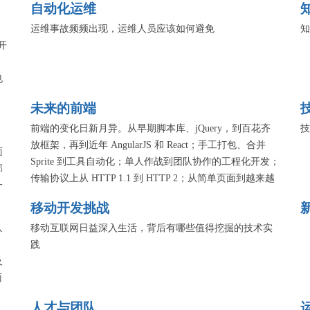
自动化运维
运维事故频频出现，运维人员应该如何避免
知
开
、
也
未来的前端
的
前端的变化日新月异。从早期脚本库、jQuery，到百花齐
技
分享
放框架，再到近年 AngularJS 和 React；手工打包、合并
关技
面
Sprite 到工具自动化；单人作战到团队协作的工程化开发；
、
部
传输协议上从 HTTP 1.1 到 HTTP 2；从简单页面到越来越
一
多的复杂富应用。这次专题，我们希望能面向未来，一起
以
移动开发挑战
思考、探索与实践。
节
以
移动互联网日益深入生活，背后有哪些值得挖掘的技术实
践
及
面
人才与团队