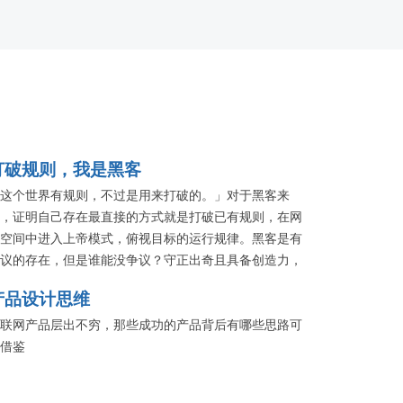
打破规则，我是黑客
这个世界有规则，不过是用来打破的。」对于黑客来
，证明自己存在最直接的方式就是打破已有规则，在网
空间中进入上帝模式，俯视目标的运行规律。黑客是有
议的存在，但是谁能没争议？守正出奇且具备创造力，
争议中进化世界。本专题将把黑客文化浓厚的「KCon 黑
产品设计思维
大会」诸多精彩带上 QCon 大舞台。
联网产品层出不穷，那些成功的产品背后有哪些思路可
借鉴