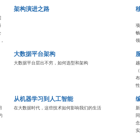
服务该如何管理，业内多家公司将分享他们的实战经验。
架构演进之路
据
将
项
公
畅
析，
领
据
独
大数据平台架构
借
为
大数据平台层出不穷，如何选型和架构
越
（
布
性
服
从机器学习到人工智能
等
用
在大数据时代，这些技术如何影响我们的生活
使
新
的
同
念
实
性