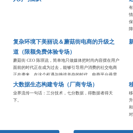
有
情
保
障
务
复杂环境下美丽说＆蘑菇街电商的升级之
设
等
道（限额免费体验专场）
叶
蘑菇街 CEO 陈琪说，简单地只做媒体把时尚内容摆在用户
讲
面前的时代正在成为过去，能够引导用户消费的社交电商
克
正在袭来。在这个机遇与挑战并存的时代，电商平台亟需
找到新的用户兴趣点，更加快速地响应用户需求，不断提
大数据生态构建专场（厂商专场）
升用户体验品质。从技术层面来看，电商平台在应对业务
业界流传一句话：三分技术，七分数据，得数据者得天
移
挑战时，仍然需要不断提高技术支撑力，比如怎样在电商
下。
升
促销活动逐日增多的情况下，对系统的设计、研发等各方
和
面进行升级换代？在全民移动化的趋势不容忽视的情况
对
下，如何能保障移动端全链路的问题实时跟踪实时解决？
增
转型到社会化电商之后，如何根据业务环境寻找到合适的
音
算法模型？这些都将是本期美丽说&蘑菇街专场活动将要