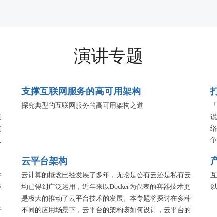
演讲专题
支撑互联网服务的高可用架构
，
探究典型的互联网服务的高可用架构之道
「
统
说
构
络
入
争
业
在
云平台架构
客
并
云计算的概念已经发展了多年，无论是公有云还是私有云
互
多
均已得到广泛运用，近年来以Docker为代表的容器技术更
以
是极大的推动了云平台技术的发展。本专题将探讨在多种
于
不同的应用场景下，云平台的架构该如何设计，云平台的