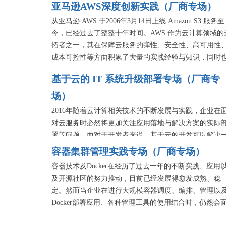
亚马逊AWS深度创新实践（厂商专场）
从亚马逊 AWS 于2006年3月14日上线 Amazon S3 服务至
今，已经过去了整整十年时间。AWS 作为云计算领域的
拓者之一，其在保障云服务的弹性、安全性、高可用性
成本可控性等方面积累了大量的实践经验与知识，同时
推动了全球云服务行业的快速发展。
基于云的 IT 系统升级部署专场（厂商专
在 AWS 迎来10周年纪念之际，本专场将邀请来自 AWS 
场）
资深技术顾问、解决方案架构师及 AWS 云服务用户，
在 AWS 上构建个性化服务的实践过程，展示云计算相
2016年随着云计算相关技术的不断发展与实践，企业在
术的创新成果，演讲内容将覆盖深度学习、Python 开发
对云服务时必然将更加关注应用落地与解决方案的实际
大数据平台架构、容器管理、物联网应用等多个技术领
署等问题。而对于开发者来说，基于云的开发可以解决
域。
些传统开发方式解决不了的问题，但在云计算开发实践
容器集群管理实践专场（厂商专场）
及云平台迁移的过程当中仍需要留意一些关键的技术细
容器技术及Docker在经历了过去一年的不断实践、应用
问题。
及开源社区的努力推动，目前已经发展得愈发成熟、稳
定。然而当企业在进行大规模容器调度、编排、管理以
Docker部署应用、各种管理工具的使用结合时，仍然会
临着一些困难和挑战需要解决。