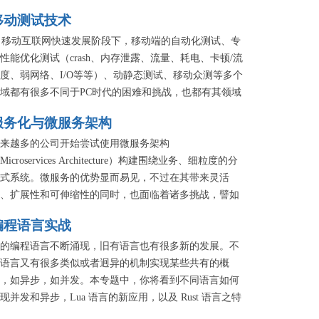
移动测试技术
移动互联网快速发展阶段下，移动端的自动化测试、专
性能优化测试（crash、内存泄露、流量、耗电、卡顿/流
度、弱网络、I/O等等）、动静态测试、移动众测等多个
域都有很多不同于PC时代的困难和挑战，也都有其领域
特的优势和机会。以移动领域的最佳测试技术实践方案
服务化与微服务架构
切入点，本专题希望给大家更多的思路方向和视野。
来越多的公司开始尝试使用微服务架构
Microservices Architecture）构建围绕业务、细粒度的分
式系统。微服务的优势显而易见，不过在其带来灵活
、扩展性和可伸缩性的同时，也面临着诸多挑战，譬如
务拆分、服务治理、测试、自动化部署以及监控告警
编程语言实战
。本专题邀请国内一线互联网公司的技术专家，分享其
用微服务的实践以及思路。
的编程语言不断涌现，旧有语言也有很多新的发展。不
语言又有很多类似或者迥异的机制实现某些共有的概
，如异步，如并发。本专题中，你将看到不同语言如何
现并发和异步，Lua 语言的新应用，以及 Rust 语言之特
。