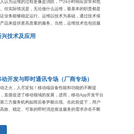
人认为运维的过程更像是消防，7*24小时响应异常和危
。但实际情况是，无论做什么运维，最基本的职责都是
证业务能够稳定运行。运维以技术为基础，通过技术保
产品来提供更高质量的服务。当然，运维技术也包括服
监控技术，对服务运行的状态进行实时的监控；对基础
新兴技术及应用
施性能分析；对App和API进行性能监控；发现服务隐患
等。本专场就邀请了好雨云CTO张斌、逸创云客服CEO
翔、云智慧VP刘志达，和听云研发总监杨金全共同来讲
各自在产品运维方面，在为客户提供性能优化服务方面
服了哪些难关，在技术选型上有哪些值得借鉴的经验。
移动开发与即时通讯专场（厂商专场）
动之火，人尽皆知！移动端设备性能和功能的不断提
，直接促进了移动领域的发展，进而，移动App开发平台
第三方服务机构如雨后春笋般出现。在此前提下，用户
高效、稳定、可靠的即时消息推送服务的需求亦在不断
加，这些服务所提供的开放平台标准接口，自助集成语
、短信、即时通信能力也是提升用户体验的重点。