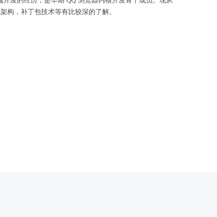
端开发的经历，是早期 QQ 浏览器内核开发骨干成员。现从
优化，系统架构，补丁包技术等有比较深的了解。