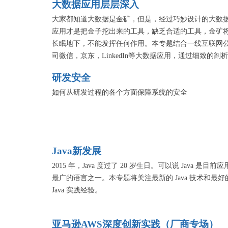
大数据应用层层深入
路。
大家都知道大数据是金矿，但是，经过巧妙设计的大数
应用才是把金子挖出来的工具，缺乏合适的工具，金矿
长眠地下，不能发挥任何作用。本专题结合一线互联网
司微信，京东，LinkedIn等大数据应用，通过细致的剖
包括场景，建模，结果应用，扩展等，全面展示了大数
研发安全
应用的方法论和价值，相信对于各个行业都具有极高的
鉴意义。
如何从研发过程的各个方面保障系统的安全
Java新发展
2015 年，Java 度过了 20 岁生日。可以说 Java 是目前应
最广的语言之一。本专题将关注最新的 Java 技术和最好
Java 实践经验。
亚马逊AWS深度创新实践（厂商专场）