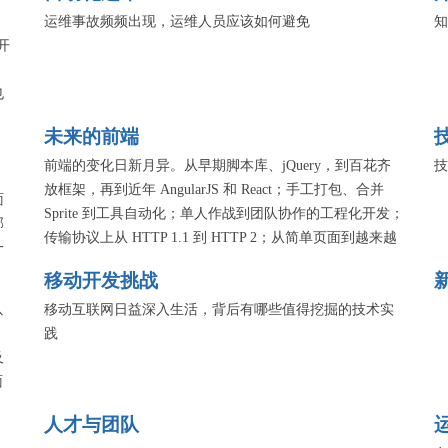
运维事故频频出现，运维人员应该如何避免
知
开
、
也
未来的前端
的
前端的变化日新月异。从早期脚本库、jQuery，到百花齐
技
分享
放框架，再到近年 AngularJS 和 React；手工打包、合并
关技
面
Sprite 到工具自动化；单人作战到团队协作的工程化开发；
、
部
传输协议上从 HTTP 1.1 到 HTTP 2；从简单页面到越来越
一
多的复杂富应用。这次专题，我们希望能面向未来，一起
以
移动开发挑战
思考、探索与实践。
节
以
移动互联网日益深入生活，背后有哪些值得挖掘的技术实
践
及
面
人才与团队