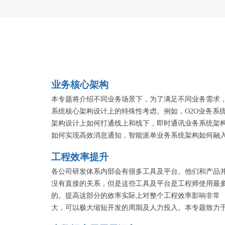
业务核心架构
本专题将介绍不同业务场景下，为了满足不同业务需求
系统核心架构设计上的特殊性考虑。例如，O2O业务系
架构设计上如何打通线上和线下，即时通讯业务系统架
如何实现高效消息通知，智能派单业务系统架构如何融
各种不同的算法……推荐业务，互联网金融业务，电商
工程效率提升
务……没有实现不了的业务，只有你意想不到的架构。
各公司研发体系内部会有很多工具及平台。他们和产品
没有直接的关系，但是这些工具及平台是工程师使用最
的。提高这部分的效率实际上对整个工程效率影响非常
大，可以极大缩短开发的周期及人力投入。本专题致力
分享各公司在提高工程效率的各种最佳实践以及典型思