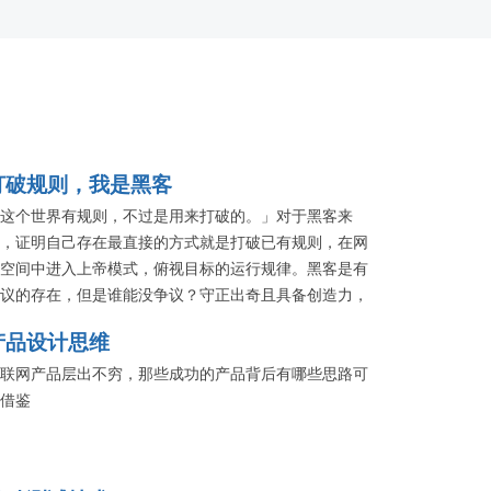
打破规则，我是黑客
这个世界有规则，不过是用来打破的。」对于黑客来
，证明自己存在最直接的方式就是打破已有规则，在网
空间中进入上帝模式，俯视目标的运行规律。黑客是有
议的存在，但是谁能没争议？守正出奇且具备创造力，
争议中进化世界。本专题将把黑客文化浓厚的「KCon 黑
产品设计思维
大会」诸多精彩带上 QCon 大舞台。
联网产品层出不穷，那些成功的产品背后有哪些思路可
借鉴