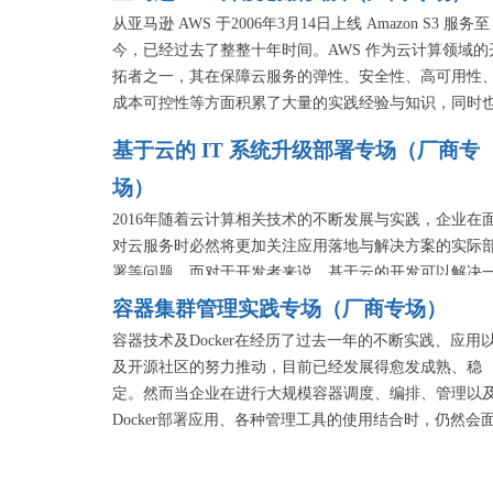
从亚马逊 AWS 于2006年3月14日上线 Amazon S3 服务至
今，已经过去了整整十年时间。AWS 作为云计算领域的
拓者之一，其在保障云服务的弹性、安全性、高可用性
成本可控性等方面积累了大量的实践经验与知识，同时
推动了全球云服务行业的快速发展。
基于云的 IT 系统升级部署专场（厂商专
在 AWS 迎来10周年纪念之际，本专场将邀请来自 AWS 
场）
资深技术顾问、解决方案架构师及 AWS 云服务用户，
在 AWS 上构建个性化服务的实践过程，展示云计算相
2016年随着云计算相关技术的不断发展与实践，企业在
术的创新成果，演讲内容将覆盖深度学习、Python 开发
对云服务时必然将更加关注应用落地与解决方案的实际
大数据平台架构、容器管理、物联网应用等多个技术领
署等问题。而对于开发者来说，基于云的开发可以解决
域。
些传统开发方式解决不了的问题，但在云计算开发实践
容器集群管理实践专场（厂商专场）
及云平台迁移的过程当中仍需要留意一些关键的技术细
容器技术及Docker在经历了过去一年的不断实践、应用
问题。
及开源社区的努力推动，目前已经发展得愈发成熟、稳
定。然而当企业在进行大规模容器调度、编排、管理以
Docker部署应用、各种管理工具的使用结合时，仍然会
临着一些困难和挑战需要解决。