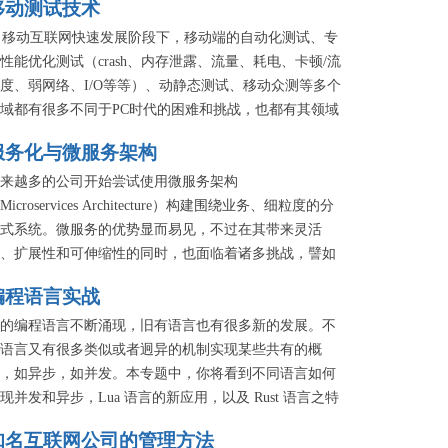
移动测试技术
移动互联网快速发展阶段下，移动端的自动化测试、专
性能优化测试（crash、内存泄露、流量、耗电、卡顿/流
度、弱网络、I/O等等）、动静态测试、移动众测等多个
域都有很多不同于PC时代的困难和挑战，也都有其领域
特的优势和机会。以移动领域的最佳测试技术实践方案
服务化与微服务架构
切入点，本专题希望给大家更多的思路方向和视野。
来越多的公司开始尝试使用微服务架构
Microservices Architecture）构建围绕业务、细粒度的分
式系统。微服务的优势显而易见，不过在其带来灵活
、扩展性和可伸缩性的同时，也面临着诸多挑战，譬如
务拆分、服务治理、测试、自动化部署以及监控告警
编程语言实战
。本专题邀请国内一线互联网公司的技术专家，分享其
用微服务的实践以及思路。
的编程语言不断涌现，旧有语言也有很多新的发展。不
语言又有很多类似或者迥异的机制实现某些共有的概
，如异步，如并发。本专题中，你将看到不同语言如何
现并发和异步，Lua 语言的新应用，以及 Rust 语言之特
。
知名互联网公司的管理方法