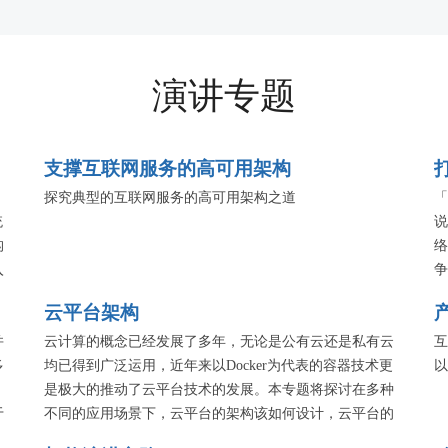
演讲专题
支撑互联网服务的高可用架构
，
探究典型的互联网服务的高可用架构之道
「
统
说
构
络
入
争
业
在
云平台架构
客
并
云计算的概念已经发展了多年，无论是公有云还是私有云
互
多
均已得到广泛运用，近年来以Docker为代表的容器技术更
以
是极大的推动了云平台技术的发展。本专题将探讨在多种
于
不同的应用场景下，云平台的架构该如何设计，云平台的
服务该如何管理，业内多家公司将分享他们的实战经验。