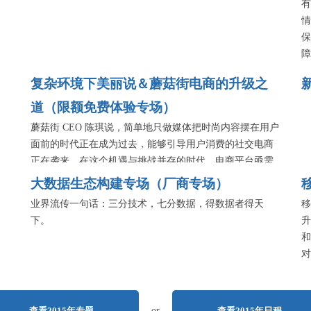
有
情
保
障
务
复杂环境下美丽说＆蘑菇街电商的升级之
设
等
道（限额免费体验专场）
叶
蘑菇街 CEO 陈琪说，简单地只做媒体把时尚内容摆在用户
讲
面前的时代正在成为过去，能够引导用户消费的社交电商
克
正在袭来。在这个机遇与挑战并存的时代，电商平台亟需
找到新的用户兴趣点，更加快速地响应用户需求，不断提
大数据生态构建专场（厂商专场）
升用户体验品质。从技术层面来看，电商平台在应对业务
业界流传一句话：三分技术，七分数据，得数据者得天
移
挑战时，仍然需要不断提高技术支撑力，比如怎样在电商
下。
升
促销活动逐日增多的情况下，对系统的设计、研发等各方
和
面进行升级换代？在全民移动化的趋势不容忽视的情况
对
下，如何能保障移动端全链路的问题实时跟踪实时解决？
增
转型到社会化电商之后，如何根据业务环境寻找到合适的
音
算法模型？这些都将是本期美丽说&蘑菇街专场活动将要
分享的重点内容。
查看2015年专题
or
查看2015年日程