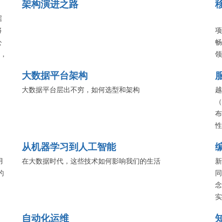
架构演进之路
据
将
项
公
畅
析，
领
据
独
大数据平台架构
借
为
大数据平台层出不穷，如何选型和架构
越
（
布
性
服
从机器学习到人工智能
等
用
在大数据时代，这些技术如何影响我们的生活
使
新
的
同
念
实
性
自动化运维