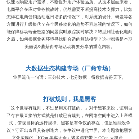
快速地响应用户需求，不断提升用户体验品质。从技术层面来看，
电商平台在应对业务挑战时，仍然需要不断提高技术支撑力，比如
怎样在电商促销活动逐日增多的情况下，对系统的设计、研发等各
方面进行升级换代？在全民移动化的趋势不容忽视的情况下，如何
能保障移动端全链路的问题实时跟踪实时解决？转型到社会化电商
之后，如何根据业务环境寻找到合适的算法模型？这些都将是本期
美丽说&蘑菇街专场活动将要分享的重点内容。
大数据生态构建专场（厂商专场）
业界流传一句话：三分技术，七分数据，得数据者得天下。
打破规则，我是黑客
「这个世界有规则，不过是用来打破的。」对于黑客来说，证明自
己存在最直接的方式就是打破已有规则，在网络空间中进入上帝模
式，俯视目标的运行规律。黑客是有争议的存在，但是谁能没争
议？守正出奇且具备创造力，在争议中进化世界。本专题将把黑客
文化浓厚的「KCon 黑客大会」诸多精彩带上 QCon 大舞台。