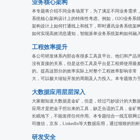
业务核心架构
本专题将介绍不同业务场景下，为了满足不同业务需求
系统核心架构设计上的特殊性考虑。例如，O2O业务系
架构设计上如何打通线上和线下，即时通讯业务系统架
如何实现高效消息通知，智能派单业务系统架构如何融
各种不同的算法……推荐业务，互联网金融业务，电商
工程效率提升
务……没有实现不了的业务，只有你意想不到的架构。
各公司研发体系内部会有很多工具及平台。他们和产品
没有直接的关系，但是这些工具及平台是工程师使用最
的。提高这部分的效率实际上对整个工程效率影响非常
大，可以极大缩短开发的周期及人力投入。本专题致力
分享各公司在提高工程效率的各种最佳实践以及典型思
大数据应用层层深入
路。
大家都知道大数据是金矿，但是，经过巧妙设计的大数
应用才是把金子挖出来的工具，缺乏合适的工具，金矿
长眠地下，不能发挥任何作用。本专题结合一线互联网
司微信，京东，LinkedIn等大数据应用，通过细致的剖
包括场景，建模，结果应用，扩展等，全面展示了大数
研发安全
应用的方法论和价值，相信对于各个行业都具有极高的