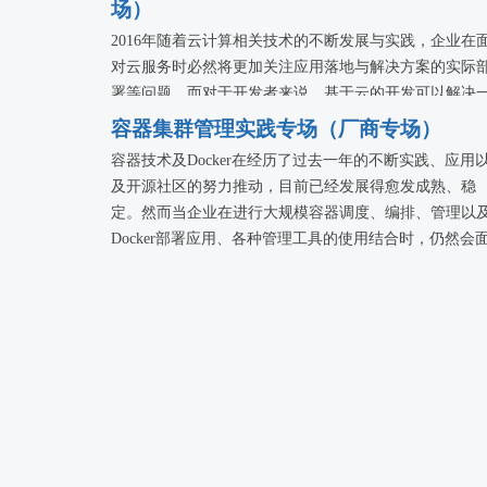
场）
资深技术顾问、解决方案架构师及 AWS 云服务用户，
在 AWS 上构建个性化服务的实践过程，展示云计算相
2016年随着云计算相关技术的不断发展与实践，企业在
术的创新成果，演讲内容将覆盖深度学习、Python 开发
对云服务时必然将更加关注应用落地与解决方案的实际
大数据平台架构、容器管理、物联网应用等多个技术领
署等问题。而对于开发者来说，基于云的开发可以解决
域。
些传统开发方式解决不了的问题，但在云计算开发实践
容器集群管理实践专场（厂商专场）
及云平台迁移的过程当中仍需要留意一些关键的技术细
容器技术及Docker在经历了过去一年的不断实践、应用
问题。
及开源社区的努力推动，目前已经发展得愈发成熟、稳
定。然而当企业在进行大规模容器调度、编排、管理以
Docker部署应用、各种管理工具的使用结合时，仍然会
临着一些困难和挑战需要解决。