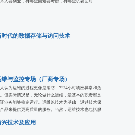
术人要创业，有哪些因素要考虑，有哪些坑要面对
新时代的数据存储与访问技术
运维与监控专场（厂商专场）
人认为运维的过程更像是消防，7*24小时响应异常和危
。但实际情况是，无论做什么运维，最基本的职责都是
证业务能够稳定运行。运维以技术为基础，通过技术保
产品来提供更高质量的服务。当然，运维技术也包括服
监控技术，对服务运行的状态进行实时的监控；对基础
新兴技术及应用
施性能分析；对App和API进行性能监控；发现服务隐患
等。本专场就邀请了好雨云CTO张斌、逸创云客服CEO