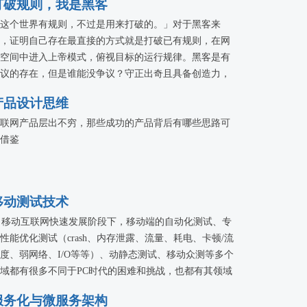
打破规则，我是黑客
这个世界有规则，不过是用来打破的。」对于黑客来
，证明自己存在最直接的方式就是打破已有规则，在网
空间中进入上帝模式，俯视目标的运行规律。黑客是有
议的存在，但是谁能没争议？守正出奇且具备创造力，
争议中进化世界。本专题将把黑客文化浓厚的「KCon 黑
产品设计思维
大会」诸多精彩带上 QCon 大舞台。
联网产品层出不穷，那些成功的产品背后有哪些思路可
借鉴
移动测试技术
移动互联网快速发展阶段下，移动端的自动化测试、专
性能优化测试（crash、内存泄露、流量、耗电、卡顿/流
度、弱网络、I/O等等）、动静态测试、移动众测等多个
域都有很多不同于PC时代的困难和挑战，也都有其领域
特的优势和机会。以移动领域的最佳测试技术实践方案
服务化与微服务架构
切入点，本专题希望给大家更多的思路方向和视野。