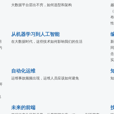
大数据平台层出不穷，如何选型和架构
越
（
布
性
服
从机器学习到人工智能
等
用
在大数据时代，这些技术如何影响我们的生活
使
新
的
同
念
实
性
自动化运维
运维事故频频出现，运维人员应该如何避免
知
开
、
也
未来的前端
的