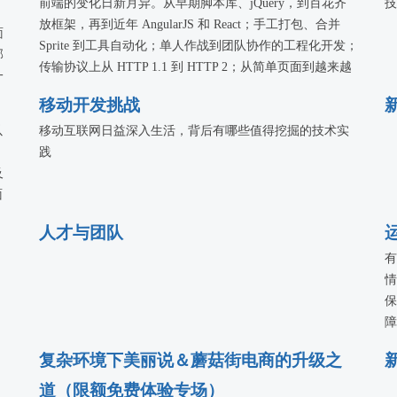
前端的变化日新月异。从早期脚本库、jQuery，到百花齐
技
分享
放框架，再到近年 AngularJS 和 React；手工打包、合并
关技
面
Sprite 到工具自动化；单人作战到团队协作的工程化开发；
、
部
传输协议上从 HTTP 1.1 到 HTTP 2；从简单页面到越来越
一
多的复杂富应用。这次专题，我们希望能面向未来，一起
以
移动开发挑战
思考、探索与实践。
节
以
移动互联网日益深入生活，背后有哪些值得挖掘的技术实
践
及
面
人才与团队
有
情
保
障
务
复杂环境下美丽说＆蘑菇街电商的升级之
设
等
道（限额免费体验专场）