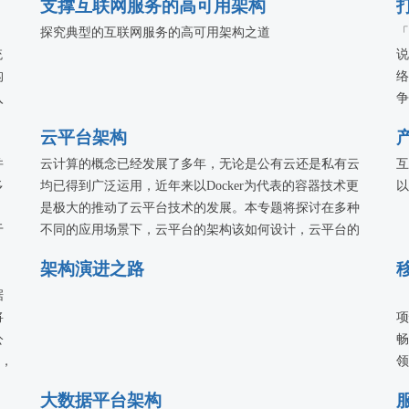
支撑互联网服务的高可用架构
，
探究典型的互联网服务的高可用架构之道
「
统
说
构
络
入
争
业
在
云平台架构
客
并
云计算的概念已经发展了多年，无论是公有云还是私有云
互
多
均已得到广泛运用，近年来以Docker为代表的容器技术更
以
是极大的推动了云平台技术的发展。本专题将探讨在多种
于
不同的应用场景下，云平台的架构该如何设计，云平台的
服务该如何管理，业内多家公司将分享他们的实战经验。
架构演进之路
据
将
项
公
畅
析，
领
据
独
大数据平台架构
借
为