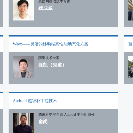
美团网移动技术专家
臧成威
Weex——灵活的移动端高性能动态化方案
百
阿里技术专家
徐凯（鬼道）
Android 超级补丁包技术
腾讯社交平台部 Android 平台组组长
俞尚