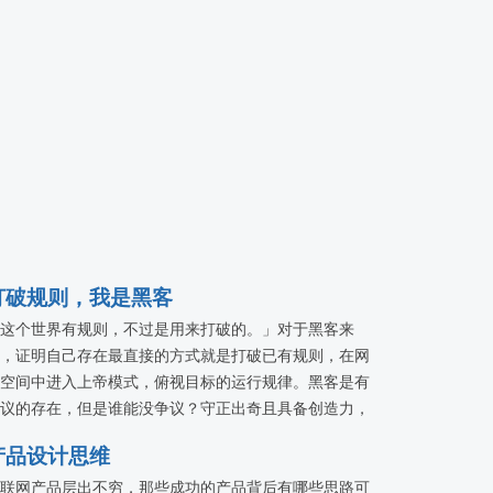
打破规则，我是黑客
这个世界有规则，不过是用来打破的。」对于黑客来
，证明自己存在最直接的方式就是打破已有规则，在网
空间中进入上帝模式，俯视目标的运行规律。黑客是有
议的存在，但是谁能没争议？守正出奇且具备创造力，
争议中进化世界。本专题将把黑客文化浓厚的「KCon 黑
产品设计思维
大会」诸多精彩带上 QCon 大舞台。
联网产品层出不穷，那些成功的产品背后有哪些思路可