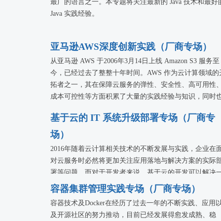
最广的语言之一。本专题将关注最新的 Java 技术和最好
Java 实践经验。
亚马逊AWS深度创新实践（厂商专场）
从亚马逊 AWS 于2006年3月14日上线 Amazon S3 服务至
今，已经过去了整整十年时间。AWS 作为云计算领域的
拓者之一，其在保障云服务的弹性、安全性、高可用性
成本可控性等方面积累了大量的实践经验与知识，同时
推动了全球云服务行业的快速发展。
基于云的 IT 系统升级部署专场（厂商专
在 AWS 迎来10周年纪念之际，本专场将邀请来自 AWS 
场）
资深技术顾问、解决方案架构师及 AWS 云服务用户，
在 AWS 上构建个性化服务的实践过程，展示云计算相
2016年随着云计算相关技术的不断发展与实践，企业在
术的创新成果，演讲内容将覆盖深度学习、Python 开发
对云服务时必然将更加关注应用落地与解决方案的实际
大数据平台架构、容器管理、物联网应用等多个技术领
署等问题。而对于开发者来说，基于云的开发可以解决
域。
些传统开发方式解决不了的问题，但在云计算开发实践
容器集群管理实践专场（厂商专场）
及云平台迁移的过程当中仍需要留意一些关键的技术细
容器技术及Docker在经历了过去一年的不断实践、应用
问题。
及开源社区的努力推动，目前已经发展得愈发成熟、稳