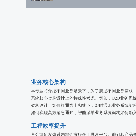
业务核心架构
本专题将介绍不同业务场景下，为了满足不同业务需求
系统核心架构设计上的特殊性考虑。例如，O2O业务系
架构设计上如何打通线上和线下，即时通讯业务系统架
如何实现高效消息通知，智能派单业务系统架构如何融
各种不同的算法……推荐业务，互联网金融业务，电商
工程效率提升
务……没有实现不了的业务，只有你意想不到的架构。
各公司研发体系内部会有很多工具及平台。他们和产品