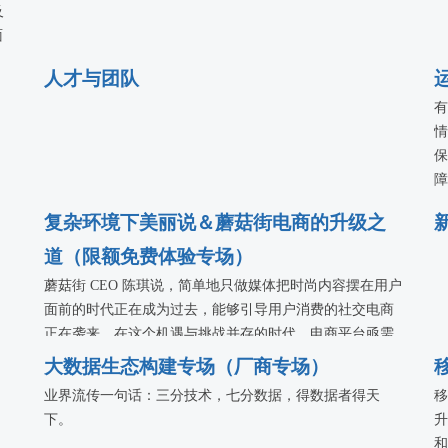
及
面
人才与团队
有
情
保
障
务
复杂环境下美丽说＆蘑菇街电商的升级之
设
等
道（限额免费体验专场）
叶
蘑菇街 CEO 陈琪说，简单地只做媒体把时尚内容摆在用户
讲
面前的时代正在成为过去，能够引导用户消费的社交电商
克
正在袭来。在这个机遇与挑战并存的时代，电商平台亟需
找到新的用户兴趣点，更加快速地响应用户需求，不断提
大数据生态构建专场（厂商专场）
升用户体验品质。从技术层面来看，电商平台在应对业务
业界流传一句话：三分技术，七分数据，得数据者得天
移
挑战时，仍然需要不断提高技术支撑力，比如怎样在电商
下。
升
促销活动逐日增多的情况下，对系统的设计、研发等各方
和