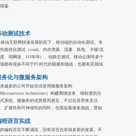
借鉴
移动测试技术
移动互联网快速发展阶段下，移动端的自动化测试、专
性能优化测试（crash、内存泄露、流量、耗电、卡顿/流
度、弱网络、I/O等等）、动静态测试、移动众测等多个
域都有很多不同于PC时代的困难和挑战，也都有其领域
特的优势和机会。以移动领域的最佳测试技术实践方案
服务化与微服务架构
切入点，本专题希望给大家更多的思路方向和视野。
来越多的公司开始尝试使用微服务架构
Microservices Architecture）构建围绕业务、细粒度的分
式系统。微服务的优势显而易见，不过在其带来灵活
、扩展性和可伸缩性的同时，也面临着诸多挑战，譬如
务拆分、服务治理、测试、自动化部署以及监控告警
编程语言实战
。本专题邀请国内一线互联网公司的技术专家，分享其
用微服务的实践以及思路。
的编程语言不断涌现，旧有语言也有很多新的发展。不