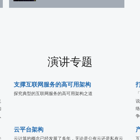
演讲专题
支撑互联网服务的高可用架构
，
探究典型的互联网服务的高可用架构之道
「
统
说
构
络
入
争
业
在
云平台架构
客
并
云计算的概念已经发展了多年，无论是公有云还是私有云
互