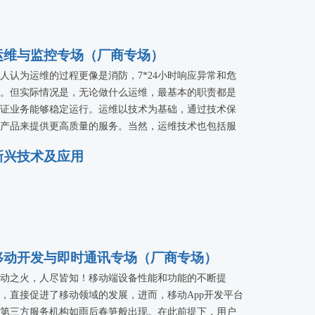
运维与监控专场（厂商专场）
人认为运维的过程更像是消防，7*24小时响应异常和危
。但实际情况是，无论做什么运维，最基本的职责都是
证业务能够稳定运行。运维以技术为基础，通过技术保
产品来提供更高质量的服务。当然，运维技术也包括服
监控技术，对服务运行的状态进行实时的监控；对基础
新兴技术及应用
施性能分析；对App和API进行性能监控；发现服务隐患
等。本专场就邀请了好雨云CTO张斌、逸创云客服CEO
翔、云智慧VP刘志达，和听云研发总监杨金全共同来讲
各自在产品运维方面，在为客户提供性能优化服务方面
服了哪些难关，在技术选型上有哪些值得借鉴的经验。
移动开发与即时通讯专场（厂商专场）
动之火，人尽皆知！移动端设备性能和功能的不断提
，直接促进了移动领域的发展，进而，移动App开发平台
第三方服务机构如雨后春笋般出现。在此前提下，用户