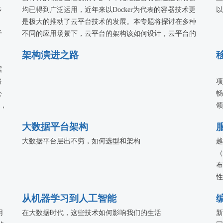
多
均已得到广泛运用，近年来以Docker为代表的容器技术更
以
是极大的推动了云平台技术的发展。本专题将探讨在多种
于
不同的应用场景下，云平台的架构该如何设计，云平台的
服务该如何管理，业内多家公司将分享他们的实战经验。
架构演进之路
据
将
项
公
畅
析，
领
据
独
大数据平台架构
借
为
大数据平台层出不穷，如何选型和架构
越
（
布
性
服
从机器学习到人工智能
等
用
在大数据时代，这些技术如何影响我们的生活
使
新