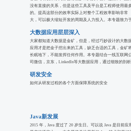
没有直接的关系，但是这些工具及平台是工程师使用最
的。提高这部分的效率实际上对整个工程效率影响非常
大，可以极大缩短开发的周期及人力投入。本专题致力
分享各公司在提高工程效率的各种最佳实践以及典型思
大数据应用层层深入
路。
大家都知道大数据是金矿，但是，经过巧妙设计的大数
应用才是把金子挖出来的工具，缺乏合适的工具，金矿
长眠地下，不能发挥任何作用。本专题结合一线互联网
司微信，京东，LinkedIn等大数据应用，通过细致的剖
包括场景，建模，结果应用，扩展等，全面展示了大数
研发安全
应用的方法论和价值，相信对于各个行业都具有极高的
鉴意义。
如何从研发过程的各个方面保障系统的安全
Java新发展
2015 年，Java 度过了 20 岁生日。可以说 Java 是目前应