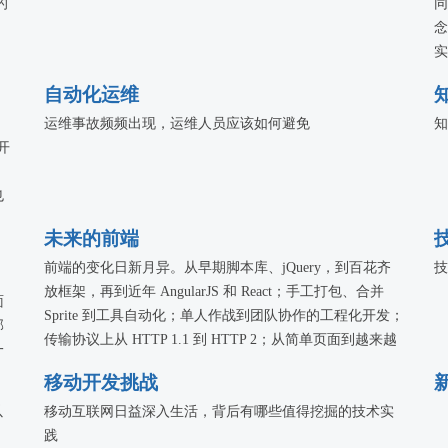
的
同
念
实
性
自动化运维
运维事故频频出现，运维人员应该如何避免
知
开
、
也
未来的前端
的
前端的变化日新月异。从早期脚本库、jQuery，到百花齐
技
分享
放框架，再到近年 AngularJS 和 React；手工打包、合并
关技
面
Sprite 到工具自动化；单人作战到团队协作的工程化开发；
、
部
传输协议上从 HTTP 1.1 到 HTTP 2；从简单页面到越来越
一
多的复杂富应用。这次专题，我们希望能面向未来，一起
以
移动开发挑战
思考、探索与实践。
节
以
移动互联网日益深入生活，背后有哪些值得挖掘的技术实
践